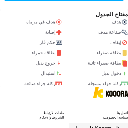
مفتاح الجدول
هدف
هدف في مرماه
صناعة هدف
إصابة
إيقاف
حكم ڤار
بطاقة صفراء
بطاقة حمراء
بطاقة صفراء ثانية
خروج بديل
دخول بديل
استبدال
ركلة جزاء مسجلة
ركلة جزاء ضائعة
اتصل بنا
ملفات الارتباط
سياسة الخصوصية
الشروط والاحكام