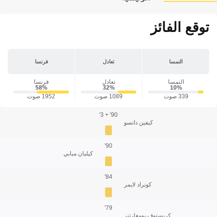
توقع الفائز
النمسا
تعادل
فرنسا
النمسا
تعادل
فرنسا
58‎%‎
32‎%‎
10‎%‎
339 صوت
1089 صوت
1952 صوت
90' + 3'
كيفين دانسو
90'
كيليان مبابي
84'
كونراد لايمر
79'
كريستوف بومغارتنر