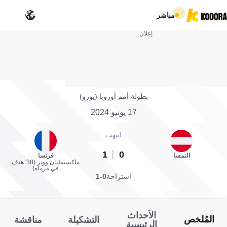
مباشر
إعلان
بطولة أمم أوروبا (يورو)
17 يونيو 2024
انتهت
1
0
النمسا
فرنسا
ماكسيمليان ووبر (38' هدف
في مرماه)
استراحة
0-1
الأحداث
المُلخص
التشكيلة
مناقشة
الرئيسية