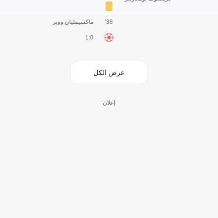
38'
ماكسيمليان ووبر
0:1
عرض الكل
إعلان