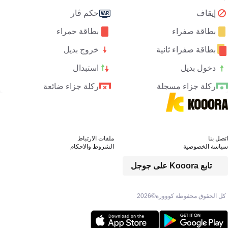
إيقاف
حكم ڤار
بطاقة صفراء
بطاقة حمراء
بطاقة صفراء ثانية
خروج بديل
دخول بديل
استبدال
ركلة جزاء مسجلة
ركلة جزاء ضائعة
اتصل بنا
ملفات الارتباط
سياسة الخصوصية
الشروط والاحكام
تابع Kooora على جوجل
كل الحقوق محفوظة كووورة©
2026