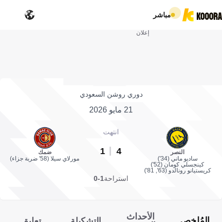
مباشر
إعلان
دوري روشن السعودي
21 مايو 2026
انتهت
1
4
النصر
ضمك
ساديو ماني (34')
مورلاي سيلا (58' ضربة جزاء)
كينجسلي كومان (52')
كريستيانو رونالدو (63', 81')
استراحة
1-0
الأحداث
المُلخص
التشكيلة
تعليق