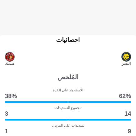
احصائيات
النصر
ضمك
المُلخص
الاستحواذ على الكرة
38‎%‎
62‎%‎
مجموع التسديدات
3
14
تسديدات على المرمى
1
9