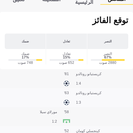
الرئيسية
توقع الفائز
النصر
تعادل
ضمك
النصر
تعادل
ضمك
17‎%‎
15‎%‎
67‎%‎
2880 صوت
652 صوت
748 صوت
كريستيانو رونالدو
81'
4:1
كريستيانو رونالدو
63'
3:1
58'
مورلاي سيلا
2:1
كينجسلي كومان
52'