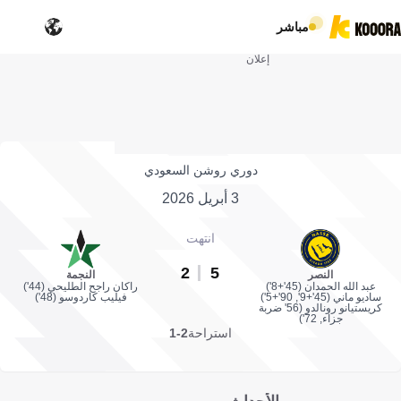
مباشر
إعلان
دوري روشن السعودي
3 أبريل 2026
انتهت
2
5
النصر
النجمة
عبد الله الحمدان (45'+8')
راكان راجح الطليحي (44')
ساديو ماني (45'+9', 90'+5')
فيليب كاردوسو (48')
كريستيانو رونالدو (56' ضربة
جزاء, 72')
استراحة
2-1