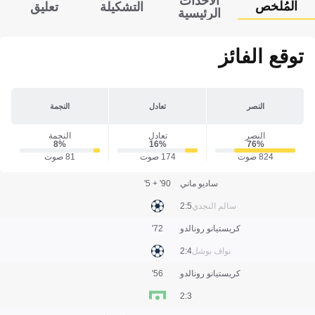
الأحداث
المُلخص
التشكيلة
تعليق
الرئيسية
توقع الفائز
النصر
تعادل
النجمة
النصر
تعادل
النجمة
8‎%‎
16‎%‎
76‎%‎
824 صوت
174 صوت
81 صوت
ساديو ماني
90' + 5'
سالم النجدي
5:2
كريستيانو رونالدو
72'
نواف بوشل
4:2
كريستيانو رونالدو
56'
3:2