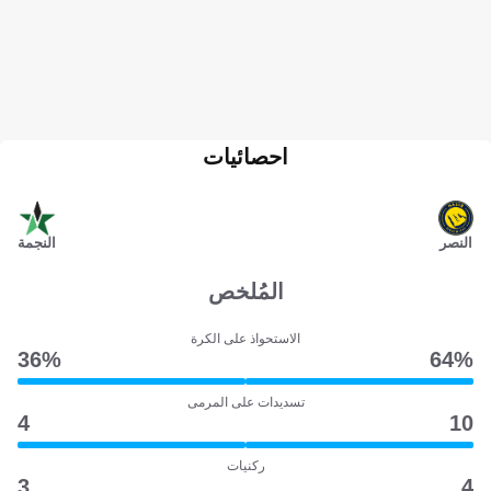
احصائيات
النصر
النجمة
المُلخص
الاستحواذ على الكرة
36‎%‎
64‎%‎
تسديدات على المرمى
4
10
ركنيات
3
4