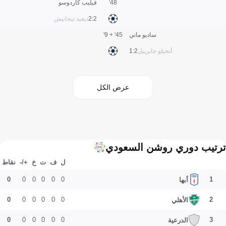
48'
فيليب كاردوسو
2:2
ديفيد تيجانيش
ساديو ماني
45' + 9'
أنجيلو جابرييل
2:1
عرض الكل
ترتيب دوري روشن السعودي
ل
ف
ت
خ
+/-
نقاط
0
0
0
0
0
0
1
أبها
0
0
0
0
0
0
2
الأهلي
0
0
0
0
0
0
3
الدرعية