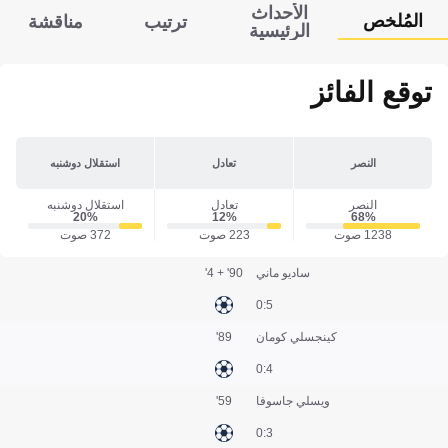
الأحداث
المُلخص
ترتيب
مناقشة
الرئيسية
توقع الفائز
النصر
تعادل
استقلال دوشنبه
النصر
تعادل
استقلال دوشنبه
20‎%‎
12‎%‎
68‎%‎
1238 صوت
223 صوت
372 صوت
ساديو ماني
90' + 4'
5:0
كينجسلي كومان
89'
4:0
ويسلي جاسوفا
59'
3:0