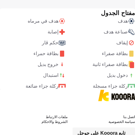
مفتاح الجدول
هدف
هدف في مرماه
صناعة هدف
إصابة
إيقاف
حكم ڤار
بطاقة صفراء
بطاقة حمراء
بطاقة صفراء ثانية
خروج بديل
دخول بديل
استبدال
ركلة جزاء مسجلة
ركلة جزاء ضائعة
اتصل بنا
ملفات الارتباط
سياسة الخصوصية
الشروط والاحكام
تابع Kooora على جوجل