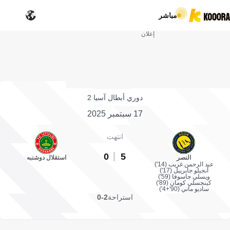
مباشر
إعلان
دوري أبطال آسيا 2
17 سبتمبر 2025
انتهت
0
5
النصر
استقلال دوشنبه
عبد الرحمن غريب (14')
أنجيلو جابرييل (17')
ويسلي جاسوفا (59')
كينجسلي كومان (89')
ساديو ماني (90'+4')
استراحة
2-0