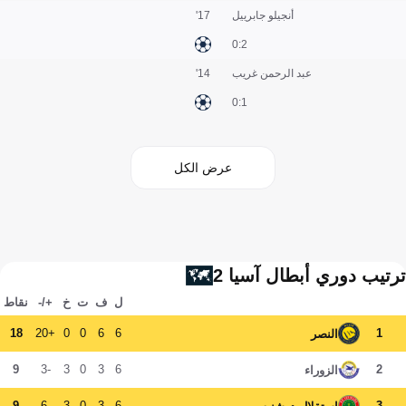
أنجيلو جابرييل
17'
2:0
عبد الرحمن غريب
14'
1:0
عرض الكل
ترتيب دوري أبطال آسيا 2
ل
ف
ت
خ
+/-
نقاط
18
+20
0
0
6
6
1
النصر
9
-3
3
0
3
6
2
الزوراء
9
-6
3
0
3
6
3