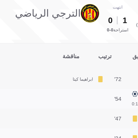
انتهت
الترجي الرياضي
0
1
استراحة
0-0
يق
ترتيب
مناقشة
72'
ابراهيما كيتا
54'
1:0
47'