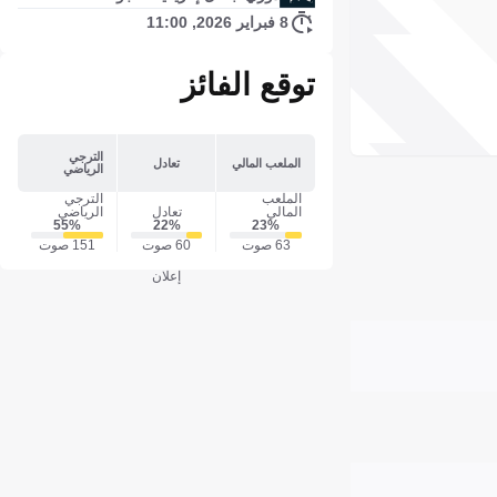
8 فبراير 2026, 11:00
توقع الفائز
الترجي
الملعب المالي
تعادل
الرياضي
الملعب
الترجي
المالي
تعادل
الرياضي
55‎%‎
22‎%‎
23‎%‎
63 صوت
60 صوت
151 صوت
إعلان