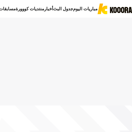
مباريات اليوم
جدول البث
أخبار
منتديات كووورة
مسابقات