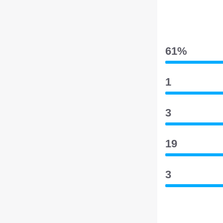
61‎%‎
1
3
19
3