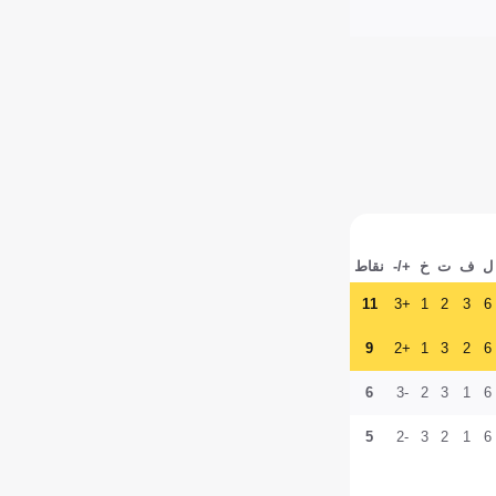
ل
ف
ت
خ
+/-
نقاط
11
+3
1
2
3
6
9
+2
1
3
2
6
6
-3
2
3
1
6
5
-2
3
2
1
6