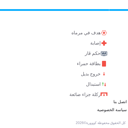
هدف في مرماه
إصابة
حكم ڤار
بطاقة حمراء
خروج بديل
استبدال
ركلة جزاء ضائعة
اتصل بنا
سياسة الخصوصية
كل الحقوق محفوظة كووورة©
2026