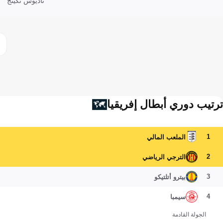
تاديوس نكينج
ترتيب دوري أبطال إفريقيا
1
الملعب المالي
2
الترجي الرياضي
3
بيترو أتلتيكو
4
سيمبا
الجولة القادمة