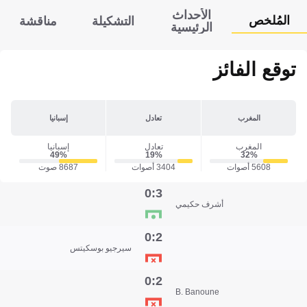
الأحداث
المُلخص
التشكيلة
مناقشة
الرئيسية
توقع الفائز
المغرب
تعادل
إسبانيا
المغرب
تعادل
إسبانيا
49‎%‎
19‎%‎
32‎%‎
5608 أصوات
3404 أصوات
8687 صوت
3:0
أشرف حكيمي
2:0
سيرجيو بوسكيتس
2:0
B. Banoune