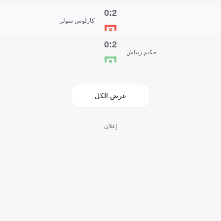
2:0
كارلوس سولر
2:0
حكيم زيياش
عرض الكل
إعلان