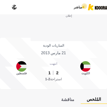
مباشر
إعلان
المباريات الودية
21 مارس 2013
انتهت
1
2
الكويت
فلسطين
استراحة
2-1
المُلخص
مناقشة