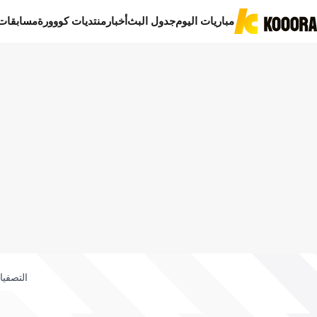
مباريات اليوم
جدول البث
أخبار
منتديات كووورة
مسابقات
التصفيا