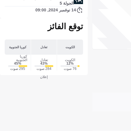
الجولة 5
14 نوفمبر 2024, 09:00
توقع الفائز
الكويت
تعادل
كوريا الجنوبية
كوريا
الكويت
تعادل
الجنوبية
45‎%‎
43‎%‎
12‎%‎
76 صوت
284 صوت
295 صوت
إعلان