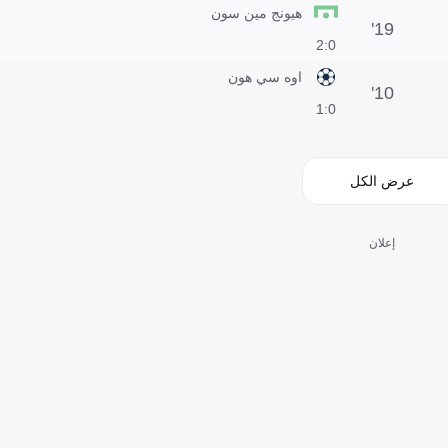
هيونج مين سون
19'
0:2
اوه سي هون
10'
0:1
عرض الكل
إعلان