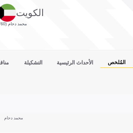
الكويت
محمد دحام (60')
المُلخص
الأحداث الرئيسية
التشكيلة
مناق
محمد دحام