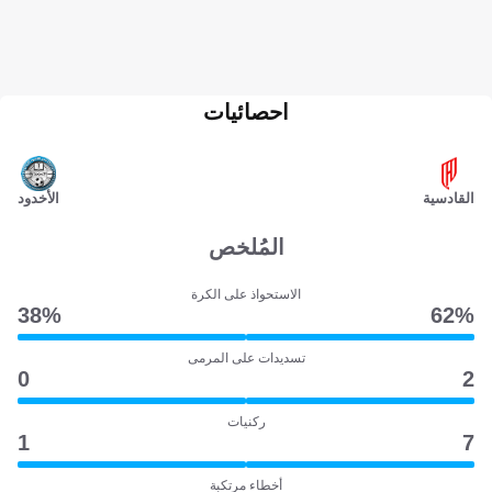
احصائيات
القادسية
الأخدود
المُلخص
الاستحواذ على الكرة
38‎%‎
62‎%‎
تسديدات على المرمى
0
2
ركنيات
1
7
أخطاء مرتكبة