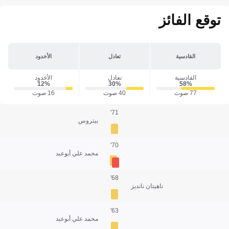
توقع الفائز
القادسية
تعادل
الأخدود
القادسية
تعادل
الأخدود
12‎%‎
30‎%‎
58‎%‎
77 صوت
40 صوت
16 صوت
71'
بيتروس
70'
محمد علي أبوعبد
68'
ناهيتان نانديز
63'
محمد علي أبوعبد