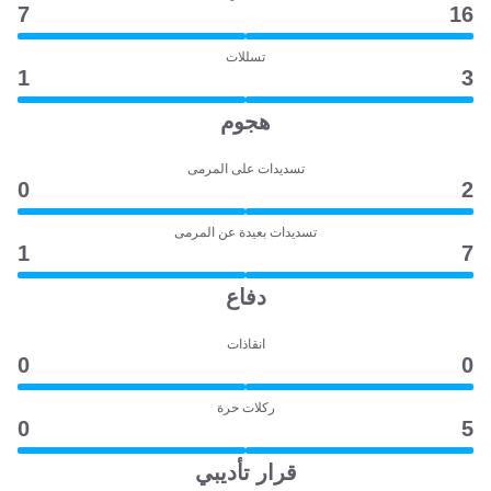
7
16
تسللات
1
3
هجوم
تسديدات على المرمى
0
2
تسديدات بعيدة عن المرمى
1
7
دفاع
انقاذات
0
0
ركلات حرة
0
5
قرار تأديبي