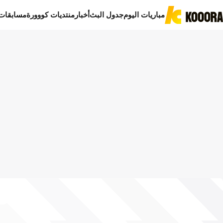
مباريات اليوم
جدول البث
أخبار
منتديات كووورة
مسابقات
ا