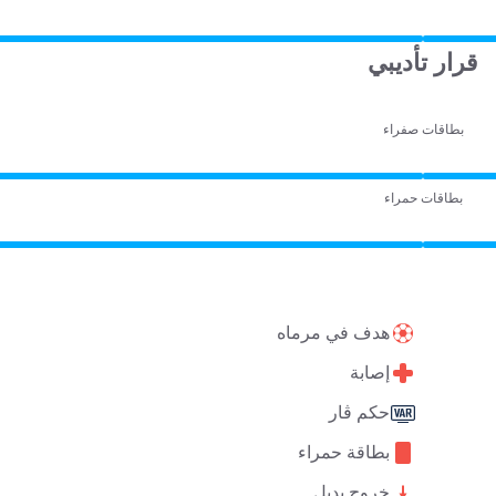
قرار تأديبي
بطاقات صفراء
بطاقات حمراء
هدف في مرماه
إصابة
حكم ڤار
بطاقة حمراء
خروج بديل