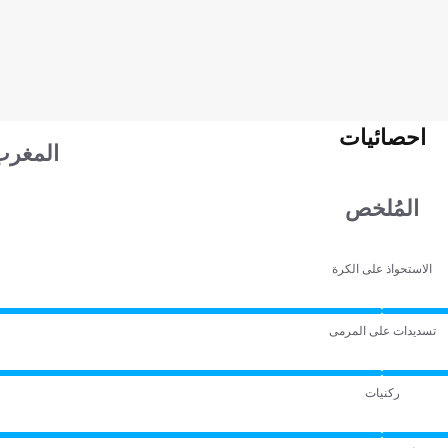
احصائيات
المغرب
المُلخص
الاستحواذ على الكرة
تسديدات على المرمى
ركنيات