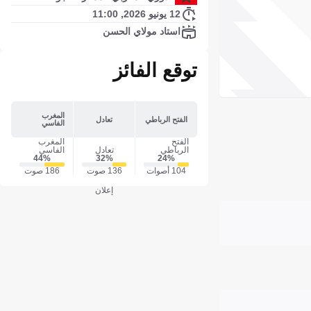
12 يونيو 2026, 11:00
استاد مولاي الحسن
توقع الفائز
المغرب
الفتح الرباطي
تعادل
الفاسي
الفتح
المغرب
الرباطي
تعادل
الفاسي
44‎%‎
32‎%‎
24‎%‎
104 أصوات
136 صوت
186 صوت
إعلان