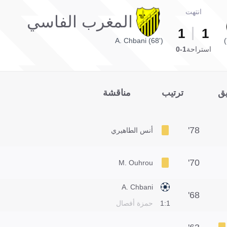
انتهت
المغرب الفاسي
1
1
A. Chbani (68')
استراحة
1-0
يق
ترتيب
مناقشة
78'
أنس الطاهيري
70'
M. Ouhrou
A. Chbani
68'
1:1
حمزة أفصال