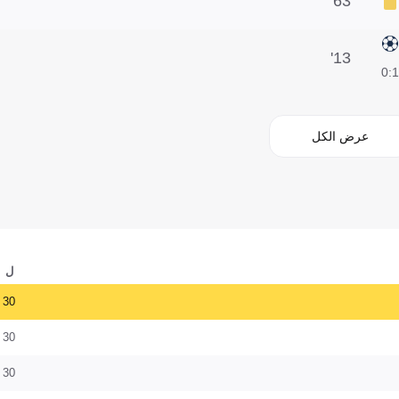
63'
13'
1:0
عرض الكل
ل
30
30
30