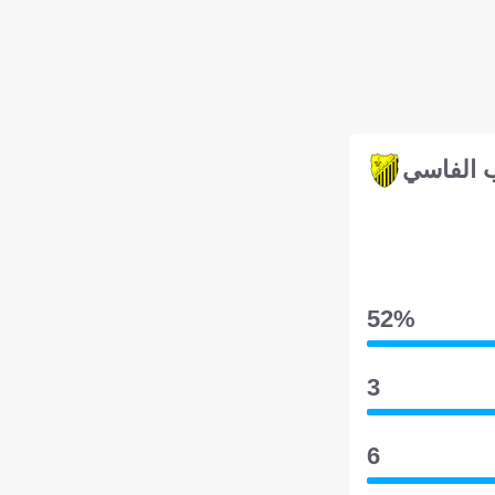
 الفاسي
52‎%‎
3
6