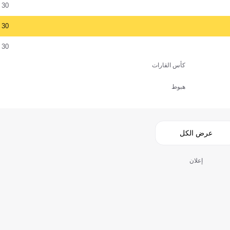
30
30
30
كأس القارات
هبوط
عرض الكل
إعلان