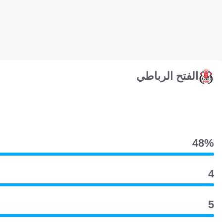
الفتح الرباطي
48‎%‎
4
5