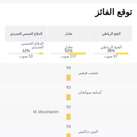
توقع الفائز
الفتح الرباطي
تعادل
الدفاع الحسني الجديدي
الدفاع الحسني
الفتح الرباطي
تعادل
الجديدي
12‎%‎
51‎%‎
36‎%‎
97 صوت
137 صوت
33 صوت
69'
شعيب فيضي
63'
أسامة سوكحان
62'
M. Mouchtanim
59'
لامين دياكيتي