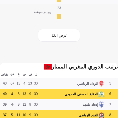
23'
يوسف ميشط
عرض الكل
ترتيب الدوري المغربي الممتاز
ل
ف
ت
خ
+/-
نقاط
43
+6
13
4
13
30
5
الوداد الرياضي
40
-4
8
13
9
30
6
الدفاع الحسني الجديدي
39
-4
9
12
9
30
7
إتحاد طنجة
37
-5
11
10
9
30
8
الفتح الرباطي