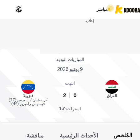
مباشر
إعلان
المباريات الودية
9 يونيو 2026
انتهت
2
0
العراق
فنزويلا
كريستيان كاسيرس (17')
خيسوس راميريز (46')
استراحة
0-1
المُلخص
الأحداث الرئيسية
مناقشة