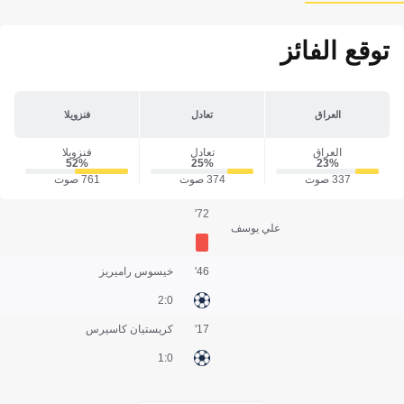
توقع الفائز
العراق
تعادل
فنزويلا
العراق
تعادل
فنزويلا
52‎%‎
25‎%‎
23‎%‎
337 صوت
374 صوت
761 صوت
72'
علي يوسف
46'
خيسوس راميريز
0:2
17'
كريستيان كاسيرس
0:1