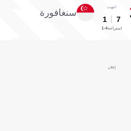
انتهت
سنغافورة
1
7
استراحة
4-1
إعلان