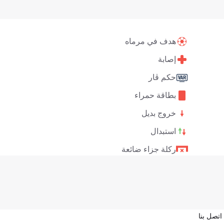
هدف في مرماه
إصابة
حكم ڤار
بطاقة حمراء
خروج بديل
استبدال
ركلة جزاء ضائعة
اتصل بنا