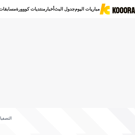
مباريات اليوم
جدول البث
أخبار
منتديات كووورة
مسابقات
التصفيا