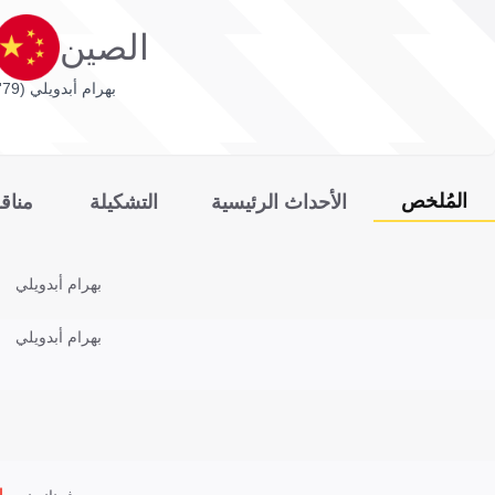
الصين
بهرام أبدويلي (79')
المُلخص
الأحداث الرئيسية
التشكيلة
مناق
بهرام أبدويلي
بهرام أبدويلي