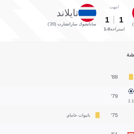
انتهت
تايلاند
1
1
ساباتشوك ساراتشارت (20')
استراحة
0-1
شة
88'
79'
1:1
75'
باتيوات خاماي