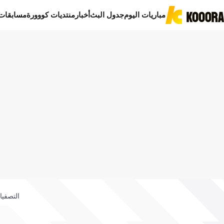
مباريات اليوم
جدول البث
أخبار
منتديات كووورة
مسابقات
التصفيا