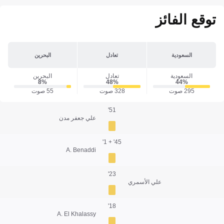
توقع الفائز
السعودية
تعادل
البحرين
السعودية
تعادل
البحرين
8‎%‎
48‎%‎
44‎%‎
295 صوت
328 صوت
55 صوت
51'
علي جعفر مدن
45' + 1'
A. Benaddi
23'
علي الأسمري
18'
A. El Khalassy