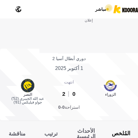
مباشر
إعلان
دوري أبطال آسيا 2
1 أكتوبر 2025
انتهت
2
0
الزوراء
النصر
عبد الله الخيبري (52')
جواو فيليكس (81')
استراحة
0-0
الأحداث
المُلخص
ترتيب
مناقشة
الرئيسية