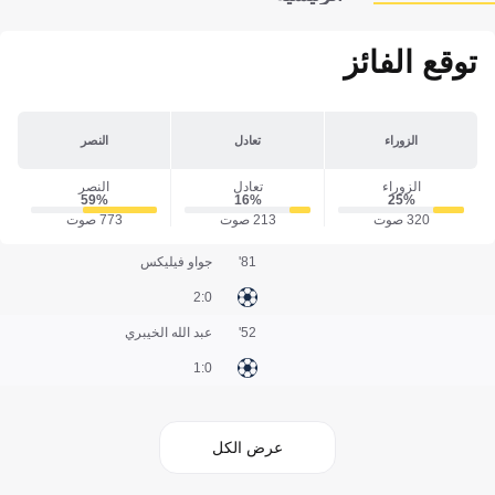
توقع الفائز
الزوراء
تعادل
النصر
الزوراء
تعادل
النصر
59‎%‎
16‎%‎
25‎%‎
320 صوت
213 صوت
773 صوت
81'
جواو فيليكس
0:2
52'
عبد الله الخيبري
0:1
عرض الكل