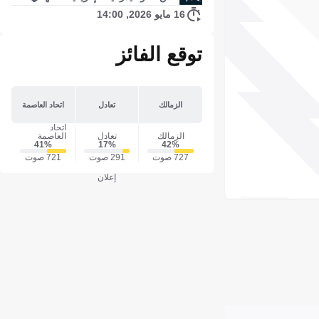
16 مايو 2026, 14:00
توقع الفائز
الزمالك
تعادل
اتحاد العاصمة
اتحاد
الزمالك
تعادل
العاصمة
41‎%‎
17‎%‎
42‎%‎
727 صوت
291 صوت
721 صوت
إعلان