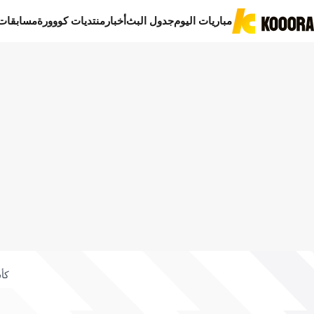
مباريات اليوم
جدول البث
أخبار
منتديات كووورة
مسابقات
كأس