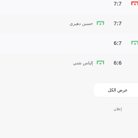
7:7
7:7
حسين دهيري
7:6
6:6
إلياس شتي
عرض الكل
إعلان