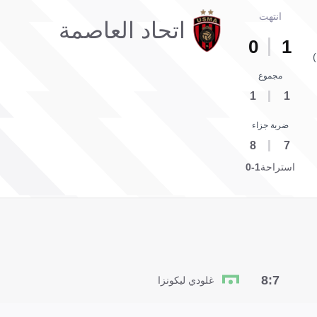
انتهت
اتحاد العاصمة
0
1
مجموع
1
1
ضربة جزاء
8
7
استراحة
1-0
7:8
غلودي ليكونزا