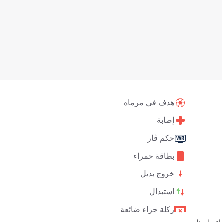
هدف في مرماه
إصابة
حكم ڤار
بطاقة حمراء
خروج بديل
استبدال
ركلة جزاء ضائعة
اتصل بنا