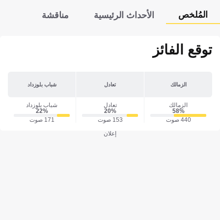
المُلخص
الأحداث الرئيسية
مناقشة
توقع الفائز
الزمالك
تعادل
شباب بلوزداد
الزمالك
تعادل
شباب بلوزداد
22‎%‎
20‎%‎
58‎%‎
440 صوت
153 صوت
171 صوت
إعلان