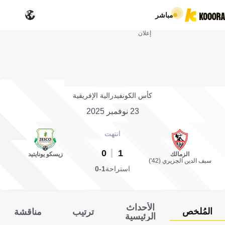
مباشر
إعلان
كأس الكونفيدرالية الإفريقية
23 نوفمبر 2025
انتهت
0
1
الزمالك
زيسكو يونايتيد
سيف الدين الجزيري (42')
استراحة
1-0
الأحداث
المُلخص
ترتيب
مناقشة
الرئيسية