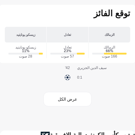
توقع الفائز
الزمالك
تعادل
زيسكو يونايتيد
الزمالك
تعادل
زيسكو يونايتيد
11‎%‎
23‎%‎
66‎%‎
166 صوت
57 صوت
28 صوت
سيف الدين الجزيري
42'
1:0
عرض الكل