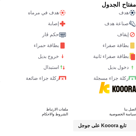
مفتاح الجدول
هدف
هدف في مرماه
صناعة هدف
إصابة
إيقاف
حكم ڤار
بطاقة صفراء
بطاقة حمراء
بطاقة صفراء ثانية
خروج بديل
دخول بديل
استبدال
ركلة جزاء مسجلة
ركلة جزاء ضائعة
اتصل بنا
ملفات الارتباط
سياسة الخصوصية
الشروط والاحكام
تابع Kooora على جوجل