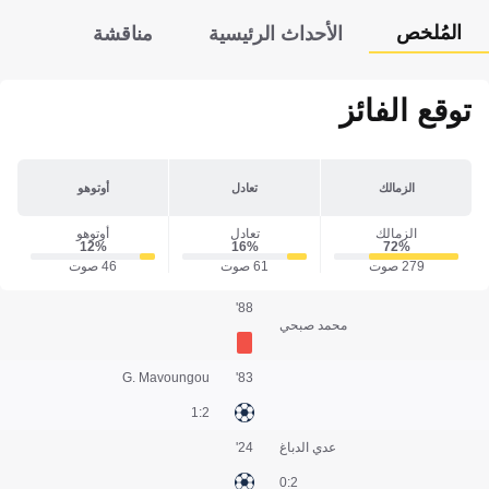
المُلخص
الأحداث الرئيسية
مناقشة
توقع الفائز
الزمالك
تعادل
أوتوهو
الزمالك
تعادل
أوتوهو
12‎%‎
16‎%‎
72‎%‎
279 صوت
61 صوت
46 صوت
88'
محمد صبحي
G. Mavoungou
83'
2:1
عدي الدباغ
24'
2:0