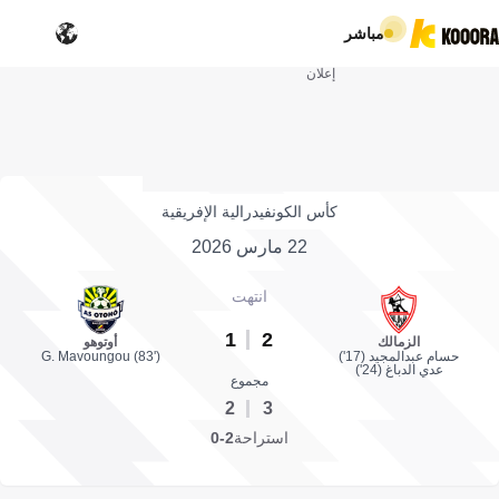
مباشر
إعلان
كأس الكونفيدرالية الإفريقية
22 مارس 2026
انتهت
1
2
الزمالك
أوتوهو
حسام عبدالمجيد (17')
G. Mavoungou (83')
عدي الدباغ (24')
مجموع
2
3
استراحة
2-0