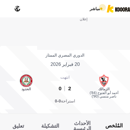
مباشر
إعلان
الدوري المصري الممتاز
20 فبراير 2026
انتهت
0
2
الزمالك
الحدود
أحمد أبو الفتوح (84')
ناصر منسي (90')
استراحة
0-0
الأحداث
المُلخص
التشكيلة
تعليق
الرئيسية