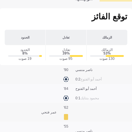
توقع الفائز
الزمالك
تعادل
الحدود
الزمالك
تعادل
الحدود
8‎%‎
39‎%‎
53‎%‎
130 صوت
95 صوت
19 صوت
ناصر منسي
90'
أحمد أبو الفتوح
2:0
أحمد أبو الفتوح
84'
محمود بنتايك
1:0
62'
عمر فتحي
55'
ناصر منسي