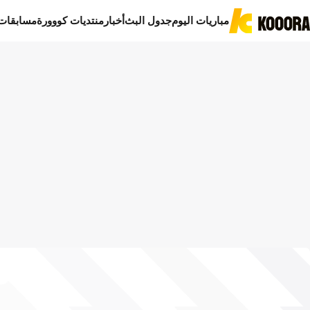
مباريات اليوم
جدول البث
أخبار
منتديات كووورة
مسابقات