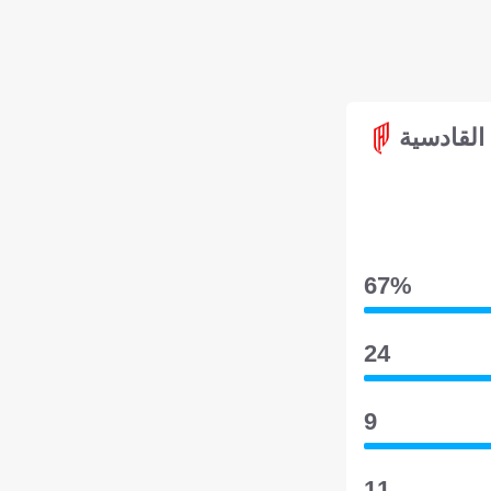
القادسية
67‎%‎
24
9
11