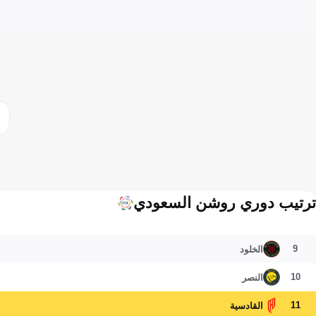
ترتيب دوري روشن السعودي
9
الخلود
10
النصر
11
القادسية