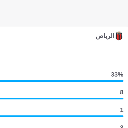
الرياض
33‎%‎
8
1
3