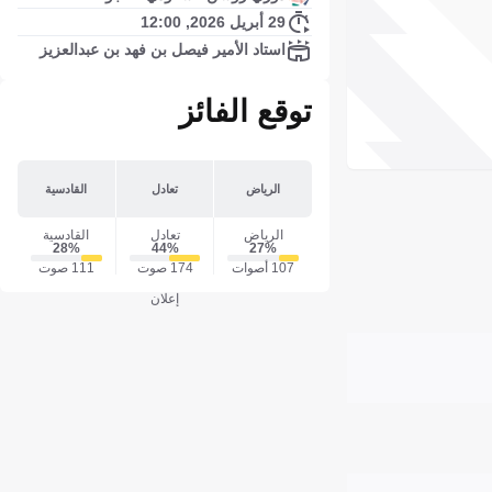
29 أبريل 2026, 12:00
استاد الأمير فيصل بن فهد بن عبدالعزيز
توقع الفائز
الرياض
تعادل
القادسية
الرياض
تعادل
القادسية
28‎%‎
44‎%‎
27‎%‎
107 أصوات
174 صوت
111 صوت
إعلان