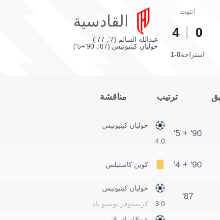
انتهت
القادسية
4
0
عبدالله السالم (7', 77')
خوليان كينيونيس (87', 90'+5')
استراحة
0-1
يق
ترتيب
مناقشة
خوليان كينيونيس
90' + 5'
0:4
90' + 4'
كوين كاستيلس
خوليان كينيونيس
87'
0:3
كريستوفر بونسو باه
عبدالله السالم