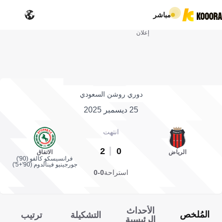
مباشر
إعلان
دوري روشن السعودي
25 ديسمبر 2025
انتهت
2
0
الرياض
الاتفاق
فرانسيسكو كالفو (90')
جورجينيو فينالدوم (90'+5')
استراحة
0-0
الأحداث
المُلخص
التشكيلة
ترتيب
الرئيسية