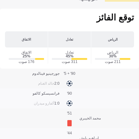
توقع الفائز
الرياض
تعادل
الاتفاق
الرياض
تعادل
الاتفاق
25‎%‎
45‎%‎
30‎%‎
211 صوت
311 صوت
176 صوت
90' + 5'
جورجينيو فينالدوم
0:2
خالد الغنام
90'
فرانسيسكو كالفو
0:1
ألفارو ميدران
51'
محمد الخيبري
44'
إبراهيم بايش