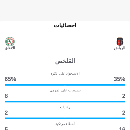
احصائيات
الرياض
الاتفاق
المُلخص
الاستحواذ على الكرة
65‎%‎
35‎%‎
تسديدات على المرمى
8
2
ركنيات
2
2
أخطاء مرتكبة
5
16