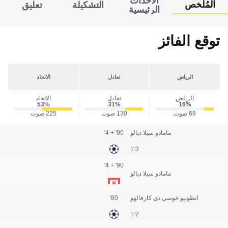
الأحداث
المُلخص
التشكيلة
تعليق
الرئيسية
توقع الفائز
الرياض
تعادل
الاتحاد
الرياض
تعادل
الاتحاد
53‎%‎
31‎%‎
16‎%‎
69 صوت
130 صوت
225 صوت
مامادو سيلا ديالو
90' + 4'
3:1
90' + 4'
مامادو سيلا ديالو
انطونيو خوسي دي كارفالهو
80'
2:1