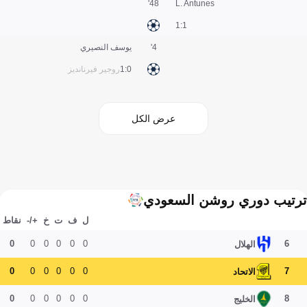
48'
L. Antunes
1:1
4'
يوسف النصيري
0:1
روجير فيرنانديز
عرض الكل
ترتيب دوري روشن السعودي
ل
ف
ت
خ
+/-
نقاط
0
0
0
0
0
0
6
الهلال
0
0
0
0
0
0
7
الاتحاد
0
0
0
0
0
0
8
الخليج