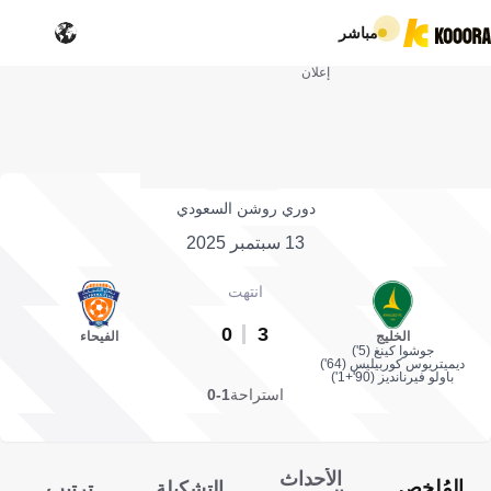
مباشر
إعلان
دوري روشن السعودي
13 سبتمبر 2025
انتهت
0
3
الخليج
الفيحاء
جوشوا كينغ (5')
ديميتريوس كوربيليس (64')
باولو فيرنانديز (90'+1')
استراحة
1-0
الأحداث
المُلخص
التشكيلة
ترتيب