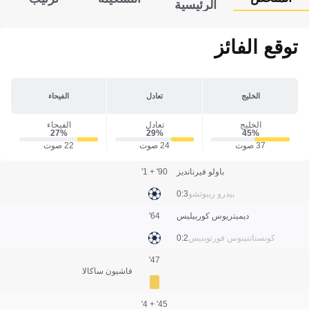
الرئيسية
توقع الفائز
الخليج
تعادل
الفيحاء
الخليج
تعادل
الفيحاء
27‎%‎
29‎%‎
45‎%‎
37 صوت
24 صوت
22 صوت
باولو فيرنانديز
90' + 1'
بيدرو ريبوتشو
3:0
ديميتريوس كوربيليس
64'
كونستانتينوس فورتوينيس
2:0
47'
فاشيون ساكالا
45' + 4'