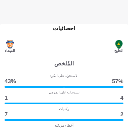
احصائيات
الخليج
الفيحاء
المُلخص
الاستحواذ على الكرة
43‎%‎
57‎%‎
تسديدات على المرمى
1
4
ركنيات
7
2
أخطاء مرتكبة