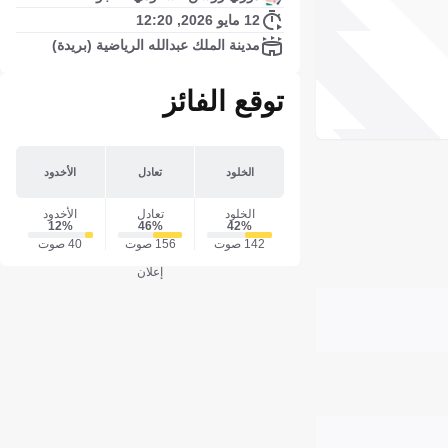
12 مايو 2026, 12:20
مدينة الملك عبدالله الرياضية (بريدة)
توقع الفائز
الخلود
تعادل
الأخدود
الخلود
تعادل
الأخدود
12‎%‎
46‎%‎
42‎%‎
142 صوت
156 صوت
40 صوت
إعلان