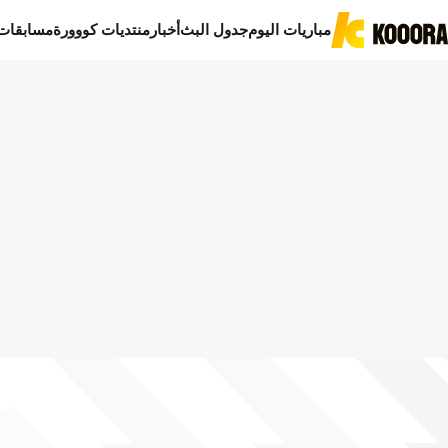
مباريات اليوم
جدول البث
أخبار
منتديات كووورة
مسابقات