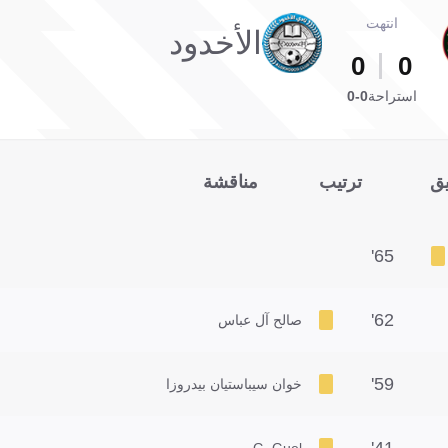
انتهت
الأخدود
0
0
استراحة
0-0
يق
ترتيب
مناقشة
65'
62'
صالح آل عباس
59'
خوان سيباستيان بيدروزا
41'
G. Guel