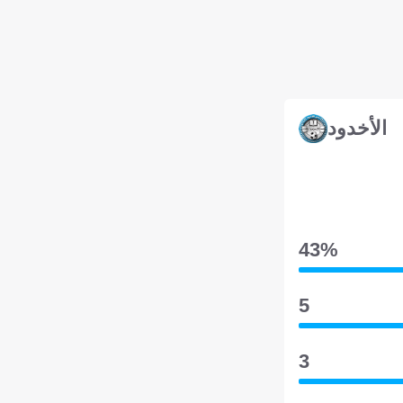
الأخدود
43‎%‎
5
3