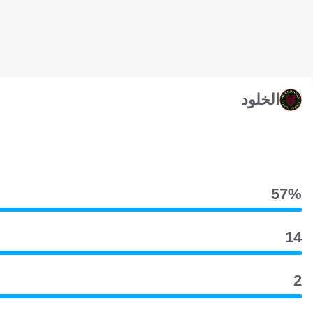
الخلود
57‎%‎
14
2