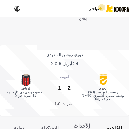
مباشر
إعلان
دوري روشن السعودي
24 أبريل 2026
انتهت
1
2
الحزم
الرياض
روسيير لوريينتز (49')
انطونيو خوسي دي كارفالهو
يوسف سامي الشمري (90'+6'
(41' ضربة جزاء)
ضربة جزاء)
استراحة
0-1
الأحداث
المُلخص
التشكيلة
تعليق