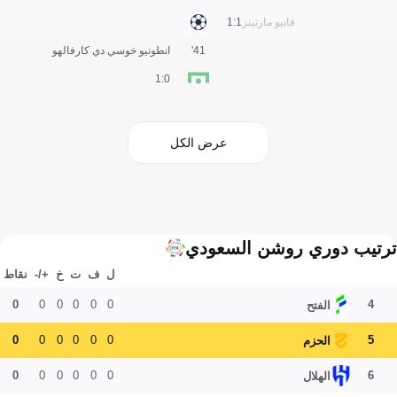
فابيو مارتينز
1:1
41'
انطونيو خوسي دي كارفالهو
0:1
عرض الكل
ترتيب دوري روشن السعودي
ل
ف
ت
خ
+/-
نقاط
0
0
0
0
0
0
4
الفتح
0
0
0
0
0
0
5
الحزم
0
0
0
0
0
0
6
الهلال