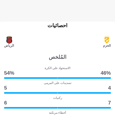
احصائيات
الحزم
الرياض
المُلخص
الاستحواذ على الكرة
54‎%‎
46‎%‎
تسديدات على المرمى
5
4
ركنيات
6
7
أخطاء مرتكبة