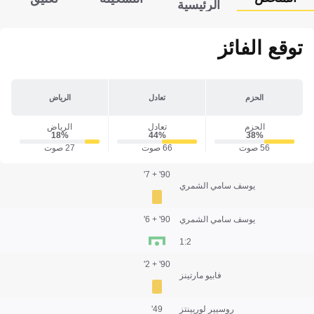
الرئيسية
توقع الفائز
الحزم
تعادل
الرياض
الحزم
تعادل
الرياض
18‎%‎
44‎%‎
38‎%‎
56 صوت
66 صوت
27 صوت
90' + 7'
يوسف سامي الشمري
يوسف سامي الشمري
90' + 6'
2:1
90' + 2'
فابيو مارتينز
روسيير لوريينتز
49'