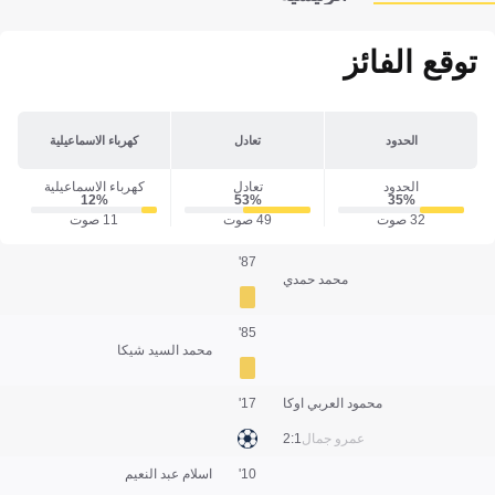
توقع الفائز
الحدود
تعادل
كهرباء الاسماعيلية
الحدود
تعادل
كهرباء الاسماعيلية
12‎%‎
53‎%‎
35‎%‎
32 صوت
49 صوت
11 صوت
87'
محمد حمدي
85'
محمد السيد شيكا
محمود العربي اوكا
17'
عمرو جمال
1:2
10'
اسلام عبد النعيم