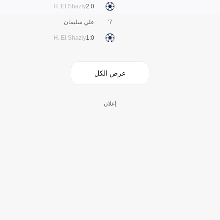
H. El Shazly
0:2
7'
علي سليمان
H. El Shazly
0:1
عرض الكل
إعلان