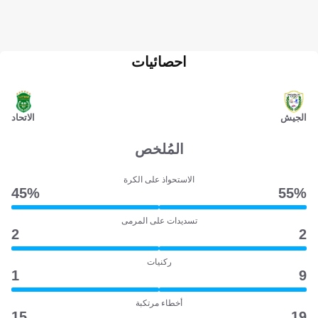
احصائيات
الجيش
الاتحاد
المُلخص
الاستحواذ على الكرة
45‎%‎
55‎%‎
تسديدات على المرمى
2
2
ركنيات
1
9
أخطاء مرتكبة
15
19