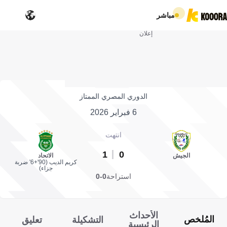
مباشر
إعلان
الدوري المصري الممتاز
6 فبراير 2026
انتهت
1
0
الجيش
الاتحاد
كريم الديب (90'+6' ضربة
جزاء)
استراحة
0-0
الأحداث
المُلخص
التشكيلة
تعليق
الرئيسية