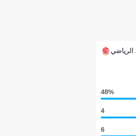
 الرياضي
48‎%‎
4
6