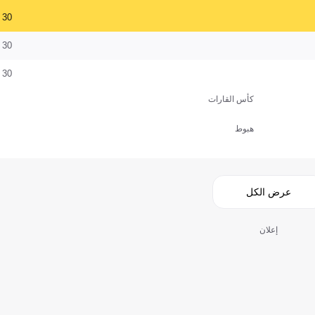
30
30
30
كأس القارات
هبوط
عرض الكل
إعلان