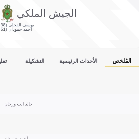
الجيش الملكي
يوسف الفحلي (38')
أحمد حمودان (51')
المُلخص
الأحداث الرئيسية
التشكيلة
تعل
خالد ايت ورخان
أحمد حمودان