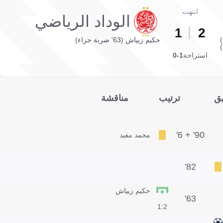
انتهت
الوداد الرياضي
1
2
حكيم زيياش (63' ضربة جزاء)
استراحة
1-0
يق
ترتيب
مناقشة
90' + 6'
محمد مفيد
82'
حكيم زيياش
63'
2:1