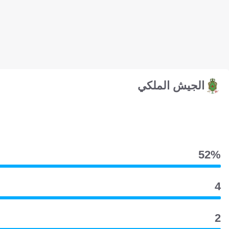
الجيش الملكي
52‎%‎
4
2