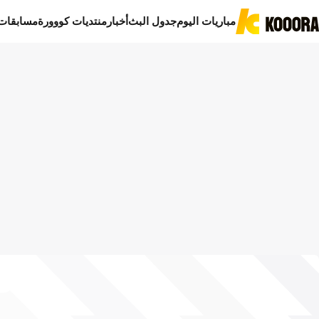
مباريات اليوم
جدول البث
أخبار
منتديات كووورة
مسابقات
ا