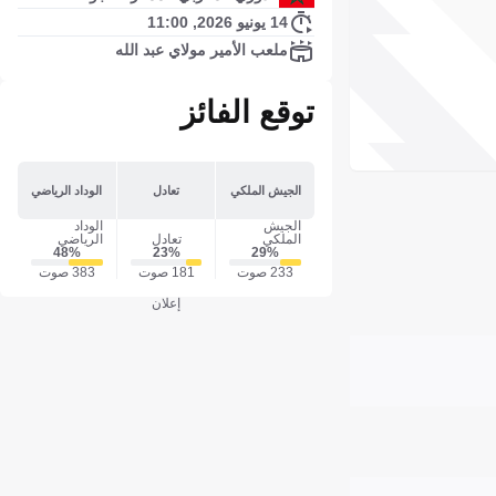
14 يونيو 2026, 11:00
ملعب الأمير مولاي عبد الله
توقع الفائز
الجيش الملكي
تعادل
الوداد الرياضي
الجيش
الوداد
الملكي
تعادل
الرياضي
48‎%‎
23‎%‎
29‎%‎
233 صوت
181 صوت
383 صوت
إعلان