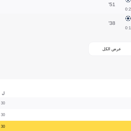
51'
2:0
38'
1:0
عرض الكل
ل
30
30
30