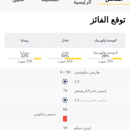
الرئيسية
توقع الفائز
البوسنة والهرسك
تعادل
رومانيا
البوسنة والهرسك
تعادل
رومانيا
22‎%‎
50‎%‎
28‎%‎
250 صوت
443 صوت
190 صوت
هاريس تبكوفيتش
90' + 4'
3:1
إسمير باجراكتاريفيتش
79'
بنيامين تاهيروفيتش
2:1
68'
دينيس دراغوس
إيدين دجيكو
49'