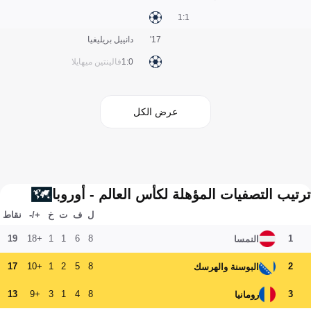
1:1
17'
دانييل بريليغيا
0:1
فالينتين ميهايلا
عرض الكل
ترتيب التصفيات المؤهلة لكأس العالم - أوروبا
ل
ف
ت
خ
+/-
نقاط
19
+18
1
1
6
8
1
النمسا
17
+10
1
2
5
8
2
البوسنة والهرسك
13
+9
3
1
4
8
3
رومانيا