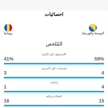
احصائيات
البوسنة والهرسك
رومانيا
المُلخص
الاستحواذ على الكرة
41‎%‎
59‎%‎
تسديدات على المرمى
3
4
ركنيات
1
4
أخطاء مرتكبة
16
15