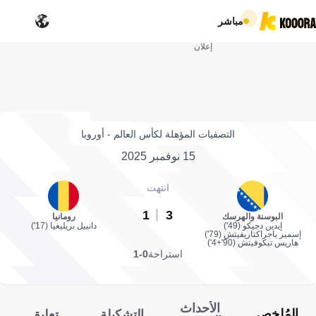
مباشر
إعلان
التصفيات المؤهلة لكأس العالم - أوروبا
15 نوفمبر 2025
انتهت
1
3
البوسنة والهرسك
رومانيا
إيدين دجيكو (49')
دانييل بريليغيا (17')
إسمير باجراكتاريفيتش (79')
هاريس تبكوفيتش (90'+4')
استراحة
0-1
الأحداث
المُلخص
التشكيلة
تعليق