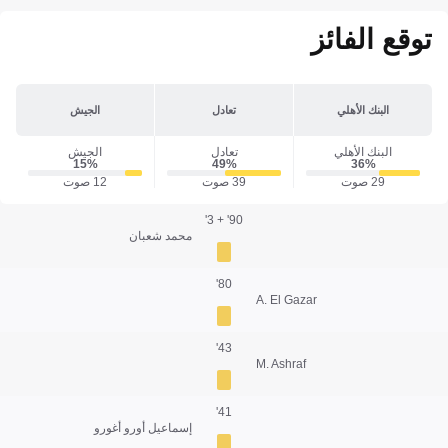
توقع الفائز
البنك الأهلي
تعادل
الجيش
البنك الأهلي
تعادل
الجيش
15‎%‎
49‎%‎
36‎%‎
29 صوت
39 صوت
12 صوت
90' + 3'
محمد شعبان
80'
A. El Gazar
43'
M. Ashraf
41'
إسماعيل أورو أغورو