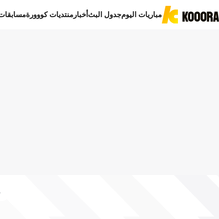
مباريات اليوم
جدول البث
أخبار
منتديات كووورة
مسابقات
د