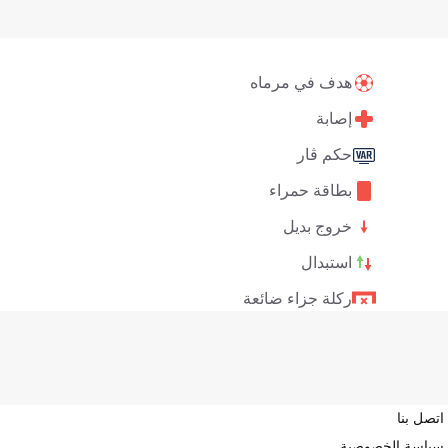
هدف في مرماه
إصابة
حكم ڤار
بطاقة حمراء
خروج بديل
استبدال
ركلة جزاء ضائعة
اتصل بنا
سياسة الخصوصية