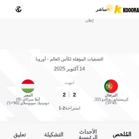
مباشر
إعلان
التصفيات المؤهلة لكأس العالم - أوروبا
14 أكتوبر 2025
انتهت
2
2
البرتغال
المجر
كريستيانو رونالدو (22',
أتيلا سزالاي (8')
45'+3')
دومينيك سوبوسلاي (90'+1')
استراحة
2-1
الأحداث
المُلخص
التشكيلة
تعليق
الرئيسية