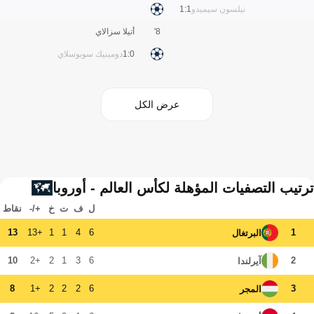
نيلسون سيميدو
1:1
8'
أتيلا سزالاي
0:1
دومينيك سوبوسلاي
عرض الكل
ترتيب التصفيات المؤهلة لكأس العالم - أوروبا
ل
ف
ت
خ
+/-
نقاط
13
+13
1
1
4
6
1
البرتغال
10
+2
2
1
3
6
2
آيرلندا
8
+1
2
2
2
6
3
المجر