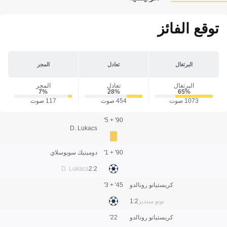
توقع الفائز
البرتغال
تعادل
المجر
البرتغال
تعادل
المجر
7‎%‎
28‎%‎
65‎%‎
1073 صوت
454 صوت
117 صوت
90' + 5'
D. Lukacs
90' + 1'
دومينيك سوبوسلاي
D. Lukacs
2:2
كريستيانو رونالدو
45' + 3'
نونو مينديز
2:1
كريستيانو رونالدو
22'