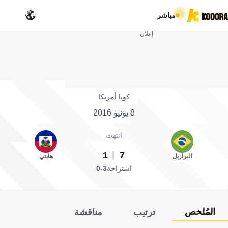
مباشر
إعلان
كوبا أمريكا
8 يونيو 2016
انتهت
1
7
البرازيل
هايتي
استراحة
3-0
المُلخص
ترتيب
مناقشة