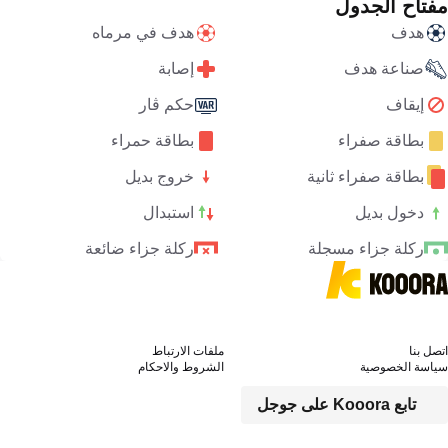
مفتاح الجدول
هدف
هدف في مرماه
صناعة هدف
إصابة
إيقاف
حكم ڤار
بطاقة صفراء
بطاقة حمراء
بطاقة صفراء ثانية
خروج بديل
دخول بديل
استبدال
ركلة جزاء مسجلة
ركلة جزاء ضائعة
اتصل بنا
ملفات الارتباط
سياسة الخصوصية
الشروط والاحكام
تابع Kooora على جوجل