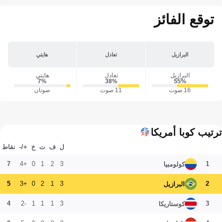
توقع الفائز
البرازيل
تعادل
هايتي
البرازيل
تعادل
هايتي
7‎%‎
38‎%‎
55‎%‎
16 صوت
11 صوت
صوتان
ترتيب كوبا أمريكا
ل
ف
ت
خ
+/-
نقاط
7
+4
0
1
2
3
1
كولومبيا
5
+3
0
2
1
3
2
البرازيل
4
-2
1
1
1
3
3
كوستاريكا