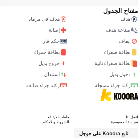
مفتاح الجدول
هدف
هدف في مرماه
صناعة هدف
إصابة
إيقاف
حكم ڤار
بطاقة صفراء
بطاقة حمراء
بطاقة صفراء ثانية
خروج بديل
دخول بديل
استبدال
ركلة جزاء مسجلة
ركلة جزاء ضائعة
اتصل بنا
ملفات الارتباط
سياسة الخصوصية
الشروط والاحكام
تابع Kooora على جوجل