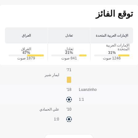
توقع الفائز
الإمارات العربية المتحدة
تعادل
العراق
الإمارات العربية
المتحدة
تعادل
العراق
47‎%‎
21‎%‎
31‎%‎
1246 صوت
841 صوت
1879 صوت
71'
ايمار شير
18'
Luanzinho
1:1
10'
علي الحمادي
0:1