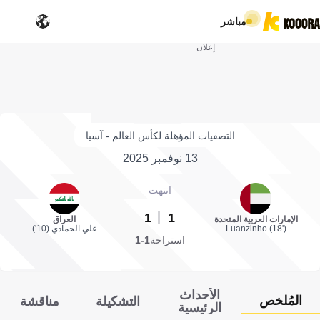
مباشر
إعلان
التصفيات المؤهلة لكأس العالم - آسيا
13 نوفمبر 2025
انتهت
1
1
الإمارات العربية المتحدة
العراق
Luanzinho (18')
علي الحمادي (10')
استراحة
1-1
الأحداث
المُلخص
التشكيلة
مناقشة
الرئيسية