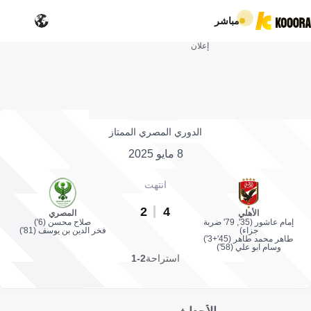
مباشر
إعلان
الدوري المصري الممتاز
8 مايو 2025
انتهت
2
4
الأهلي
المصري
إمام عاشور (35', 79' ضربة
صلاح محسن (6')
جزاء)
فخر الدين بن يوسف (81')
طاهر محمد طاهر (45'+3')
وسام ابو علي (58')
استراحة
2-1