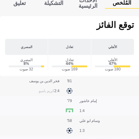
الأحداث
المُلخص
التشكيلة
تعليق
الرئيسية
توقع الفائز
الأهلي
تعادل
المصري
الأهلي
تعادل
المصري
8‎%‎
44‎%‎
47‎%‎
180 صوت
169 صوت
32 صوت
81'
فخر الدين بن يوسف
4:2
كريم بامبو
إمام عاشور
79'
4:1
وسام ابو علي
58'
3:1