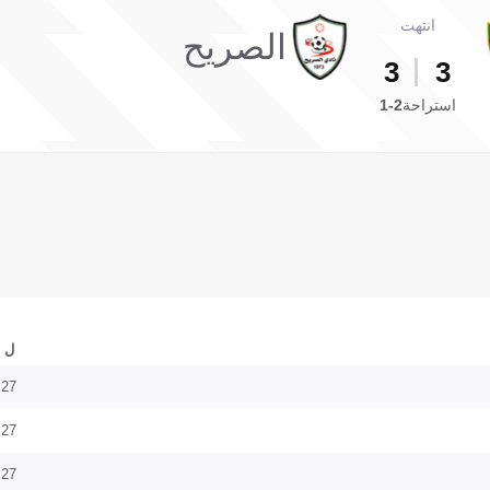
انتهت
الصريح
3
3
استراحة
2-1
ل
27
27
27