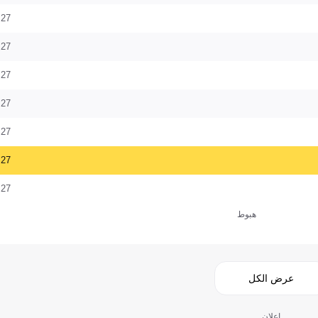
27
27
27
27
27
27
27
هبوط
عرض الكل
إعلان