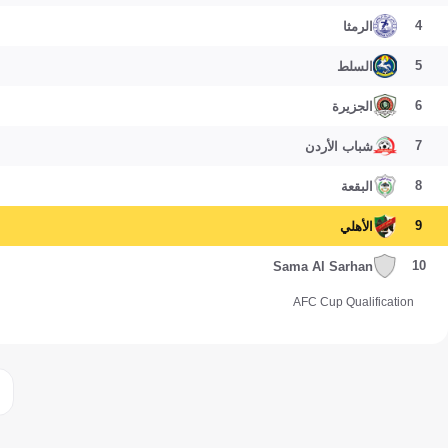
4
الرمثا
5
السلط
6
الجزيرة
7
شباب الأردن
8
البقعة
9
الأهلي
10
Sama Al Sarhan
AFC Cup Qualification