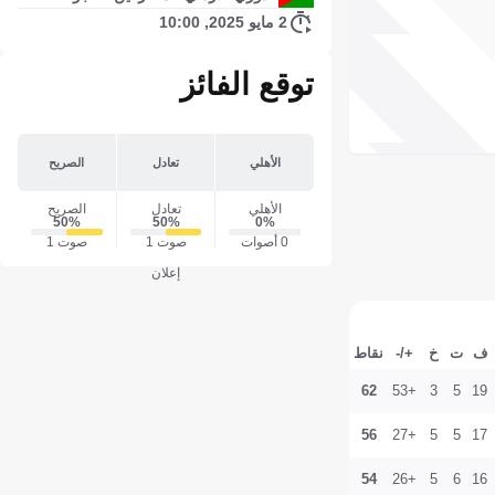
2 مايو 2025, 10:00
توقع الفائز
الأهلي
تعادل
الصريح
الأهلي
تعادل
الصريح
50‎%‎
50‎%‎
0‎%‎
0 أصوات
صوت 1
صوت 1
إعلان
ف
ت
خ
+/-
نقاط
62
+53
3
5
19
56
+27
5
5
17
54
+26
5
6
16