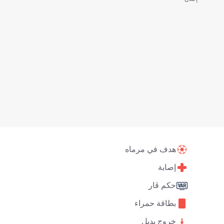
هدف في مرماه
إصابة
حكم ڤار
بطاقة حمراء
خروج بديل