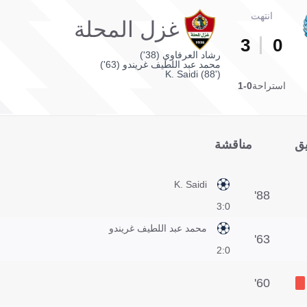
انتهت
غزل المحلة
3
0
رشاد العرفاوي (38')
محمد عبد اللطيف غريندو (63')
K. Saidi (88')
استراحة
0-1
يق
مناقشة
K. Saidi
88'
0:3
محمد عبد اللطيف غريندو
63'
0:2
60'