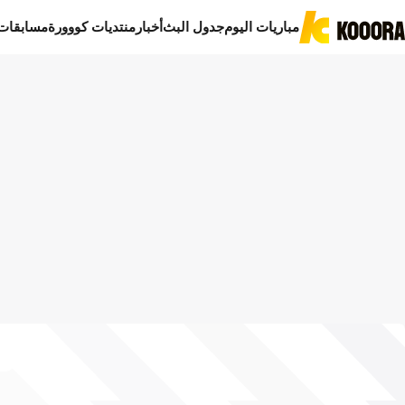
مباريات اليوم
جدول البث
أخبار
منتديات كووورة
مسابقات
ا