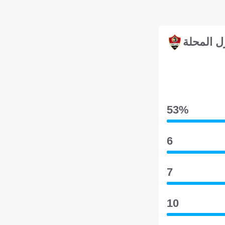
ل المحلة
53‎%‎
6
7
10