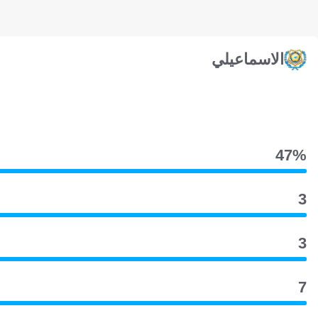
الاسماعيلي
47‎%‎
3
3
7