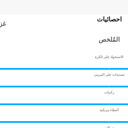
احصائيات
غز
المُلخص
الاستحواذ على الكرة
تسديدات على المرمى
ركنيات
أخطاء مرتكبة
تسللات