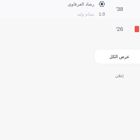
رشاد العرفاوي
38'
0:1
بسام وليد
26'
عرض الكل
إعلان