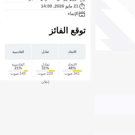
21 مايو 2026, 14:00
الإنماء
توقع الفائز
الاتحاد
تعادل
القادسية
الاتحاد
تعادل
القادسية
21‎%‎
31‎%‎
48‎%‎
341 صوت
220 صوت
145 صوت
إعلان