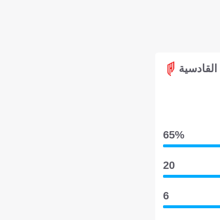
القادسية
65‎%‎
20
6