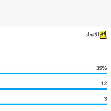
الاتحاد
35‎%‎
12
3