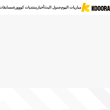
مباريات اليوم
جدول البث
أخبار
منتديات كووورة
مسابقات