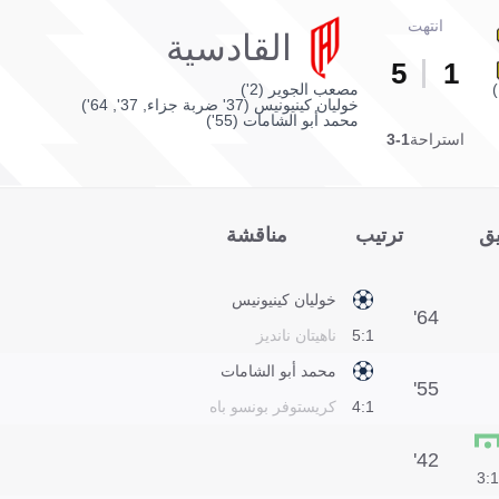
انتهت
القادسية
5
1
مصعب الجوير (2')
خوليان كينيونيس (37' ضربة جزاء, 37', 64')
محمد أبو الشامات (55')
استراحة
1-3
يق
ترتيب
مناقشة
خوليان كينيونيس
64'
1:5
ناهيتان نانديز
محمد أبو الشامات
55'
1:4
كريستوفر بونسو باه
42'
1:3