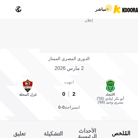
مباشر
إعلان
الدوري المصري الممتاز
2 مارس 2026
انتهت
0
2
الاتحاد
غزل المحلة
أبو بكر ليادي (56')
يسري وحيد (88')
استراحة
0-0
الأحداث
المُلخص
التشكيلة
تعليق
الرئيسية