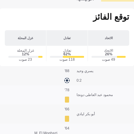
توقع الفائز
الاتحاد
تعادل
غزل المحلة
الاتحاد
تعادل
غزل المحلة
12‎%‎
62‎%‎
26‎%‎
49 صوت
118 صوت
23 صوت
يسري وحيد
88'
2:0
78'
محمود عبد العاطى دونجا
66'
أبو بكر ليادي
64'
M. El Moghazi