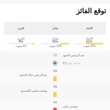
توقع الفائز
الاتحاد
تعادل
الحزم
الاتحاد
تعادل
الحزم
9‎%‎
30‎%‎
61‎%‎
283 صوت
139 صوت
43 صوت
عبد الرحمن العبود
72'
حسام عوار
1:0
49'
عبدالرحمن خالد الدخيل
39'
يوسف سامي الشمري
34'
موسى ديابي