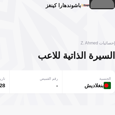
باشوندهارا كينغز
إحصائيات Z. Ahmed
السيرة الذاتية للاعب
الجنسية
رقم القميص
تاريخ
بنغلاديش
-
28 يناير 2004