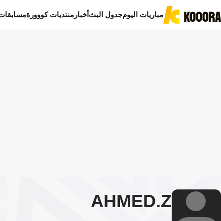
مباريات اليوم
جدول البث
أخبار
منتديات كووورة
مسابقات
AHMED
Z.