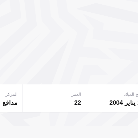
 الميلاد
العمر
المركز
22
مدافع