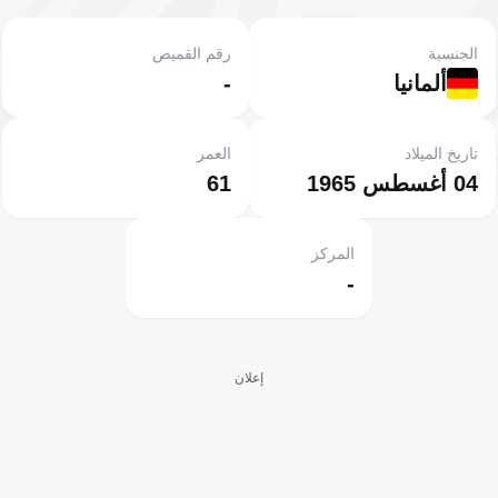
الجنسية
رقم القميص
ألمانيا
-
تاريخ الميلاد
العمر
04 أغسطس 1965
61
المركز
-
إعلان