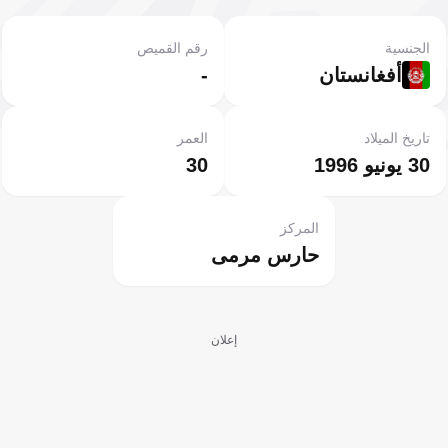
الجنسية
رقم القميص
أفغانستان
-
تاريخ الميلاد
العمر
30 يونيو 1996
30
المركز
حارس مرمى
إعلان