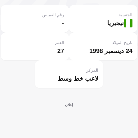
الجنسية
رقم القميص
نيجيريا
-
تاريخ الميلاد
العمر
24 ديسمبر 1998
27
المركز
لاعب خط وسط
إعلان