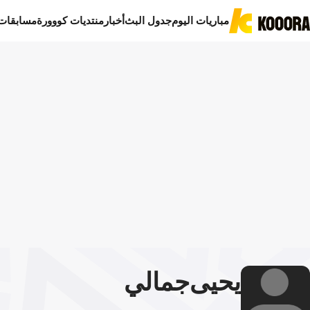
مباريات اليوم
جدول البث
أخبار
منتديات كووورة
مسابقات
يحيى
جمالي