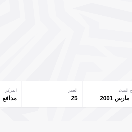
 الميلاد
العمر
المركز
25
مدافع