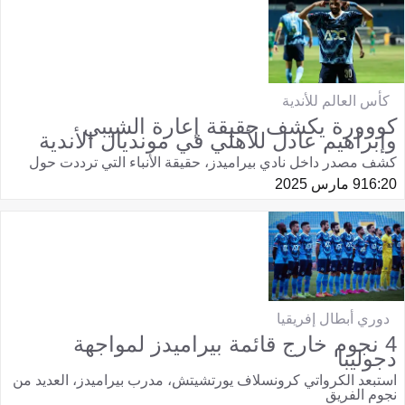
كأس العالم للأندية
كووورة يكشف حقيقة إعارة الشيبي
وإبراهيم عادل للأهلي في مونديال الأندية
كشف مصدر داخل نادي بيراميدز، حقيقة الأنباء التي ترددت حول
16:20
9 مارس 2025
دوري أبطال إفريقيا
4 نجوم خارج قائمة بيراميدز لمواجهة
دجوليبا
استبعد الكرواتي كرونسلاف يورتشيتش، مدرب بيراميدز، العديد من
نجوم الفريق