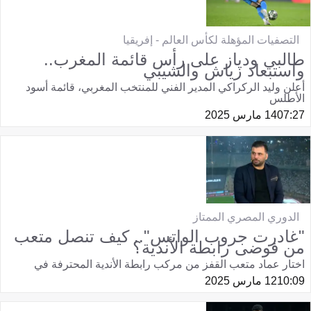
التصفيات المؤهلة لكأس العالم - إفريقيا
طالبي ودياز على رأس قائمة المغرب..
واستبعاد زياش والشيبي
أعلن وليد الركراكي المدير الفني للمنتخب المغربي، قائمة أسود
الأطلس
07:27
14 مارس 2025
الدوري المصري الممتاز
"غادرت جروب الواتس".. كيف تنصل متعب
من فوضى رابطة الأندية؟
اختار عماد متعب القفز من مركب رابطة الأندية المحترفة في
10:09
12 مارس 2025