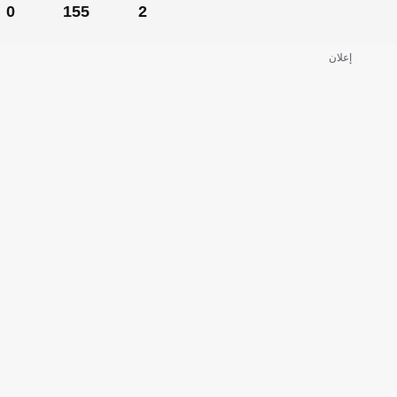
0
155
2
0
155
2
إعلان