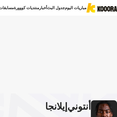
مباريات اليوم
جدول البث
أخبار
منتديات كووورة
مسابقات
أنتوني
إيلانجا